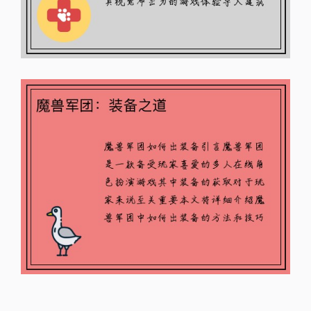
魔兽军团：装备之道