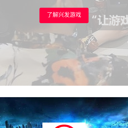
了解兴发游戏