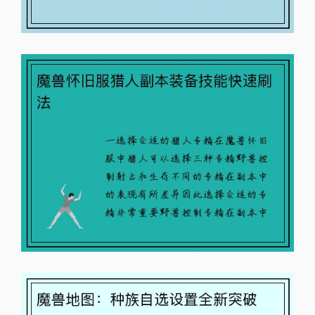
魔兽怀旧服猎人副本装备技能快速刷法
魔兽地图：种族自选设置全新突破
魔兽地图：种族自选设置全新突破