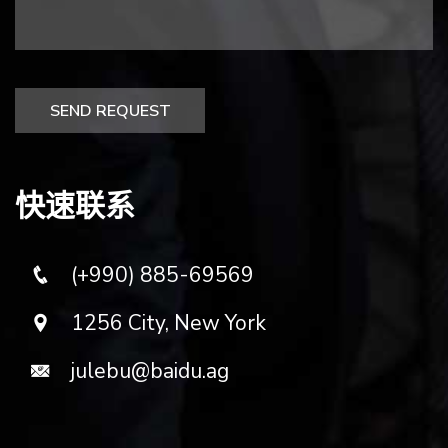
SEND REQUEST
快速联系
(+990) 885-69569
1256 City, New York
julebu@baidu.ag