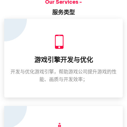
Our Services -
服务类型
游戏引擎开发与优化
开发与优化游戏引擎，帮助游戏公司提升游戏的性
能、画质与开发效率；