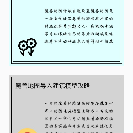
魔兽地图导入建筑模型攻略
魔兽地图导入建筑模型攻略
魔兽军团：装备之道