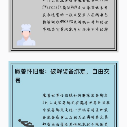
魔兽怀旧服：破解装备绑定，自由交
易
魔兽怀旧服：破解装备绑定，自由交易
魔兽怀旧服猎人副本装备技能快速刷
法