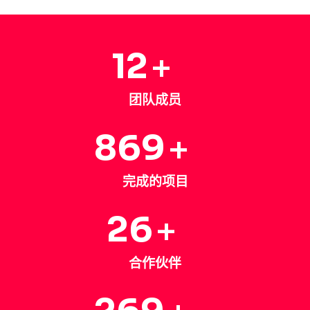
+
12
团队成员
+
869
完成的项目
+
26
合作伙伴