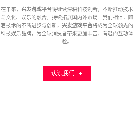
在未来，
兴发游戏平台
将继续深耕科技创新，不断推动技术
与文化、娱乐的融合，持续拓展国内外市场。我们相信，随
着技术的不断进步与创新，
兴发游戏平台
将成为全球领先的
科技娱乐品牌，为全球消费者带来更加丰富、有趣的互动体
验。
认识我们